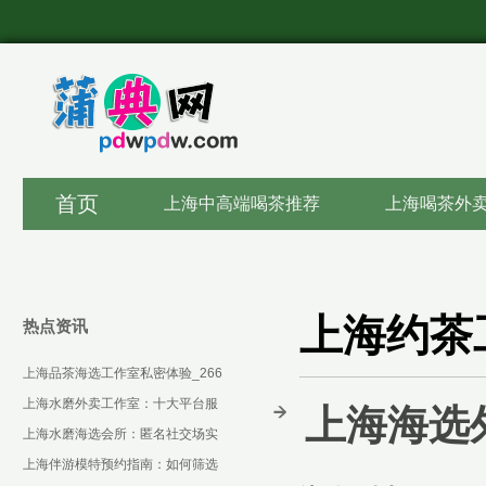
首页
上海中高端喝茶推荐
上海喝茶外
上海约茶
热点资讯
上海品茶海选工作室私密体验_266
上海水磨外卖工作室：十大平台服
上海海选
务对比_97
上海水磨海选会所：匿名社交场实
录
上海伴游模特预约指南：如何筛选